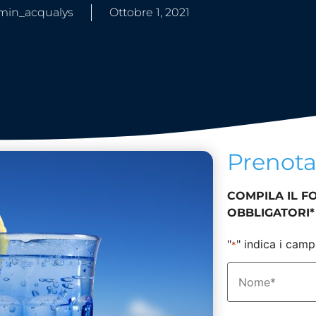
min_acqualys
Ottobre 1, 2021
Prenot
COMPILA IL F
OBBLIGATORI*
"
" indica i camp
*