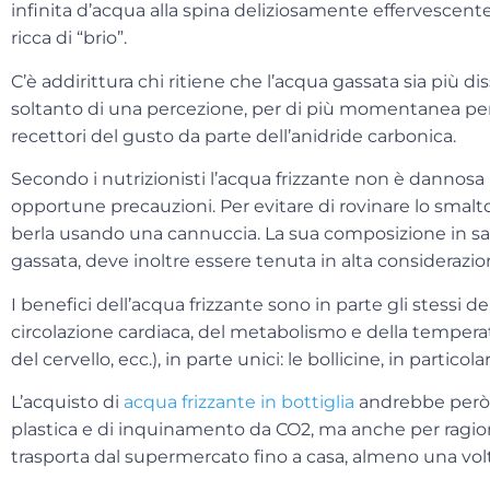
infinita d’acqua alla spina deliziosamente effervescen
ricca di “brio”.
C’è addirittura chi ritiene che l’acqua gassata sia più dis
soltanto di una percezione, per di più momentanea per
recettori del gusto da parte dell’anidride carbonica.
Secondo i nutrizionisti l’acqua frizzante non è dannosa 
opportune precauzioni. Per evitare di rovinare lo smalto
berla usando una cannuccia. La sua composizione in sali
gassata, deve inoltre essere tenuta in alta considerazion
I
benefici dell’acqua frizzante
sono in parte gli stessi de
circolazione cardiaca, del metabolismo e della tempe
del cervello, ecc.), in parte unici: le bollicine, in particola
L’acquisto di
acqua frizzante in bottiglia
andrebbe però e
plastica e di inquinamento da CO2, ma anche per ragio
trasporta dal supermercato fino a casa, almeno una vol