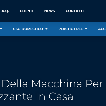
F.A.Q.
CLIENTI
NEWS
CONTATTI
USO DOMESTICO
PLASTIC FREE
ACC
i Della Macchina Pe
izzante In Casa