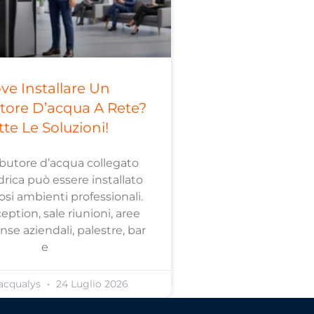
ve Installare Un
utore D’acqua A Rete?
tte Le Soluzioni!
ibutore d’acqua collegato
idrica può essere installato
si ambienti professionali.
ception, sale riunioni, aree
se aziendali, palestre, bar
e
acqualys
24 Luglio 2026