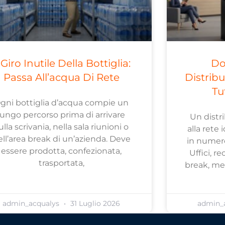
l Giro Inutile Della Bottiglia:
Do
Passa All’acqua Di Rete
Distrib
Tu
gni bottiglia d’acqua compie un
lungo percorso prima di arrivare
Un distr
ulla scrivania, nella sala riunioni o
alla rete 
ell’area break di un’azienda. Deve
in numero
essere prodotta, confezionata,
Uffici, re
trasportata,
break, men
admin_acqualys
31 Luglio 2026
admin_