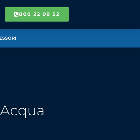
800 22 09 52
ESSORI
r Acqua