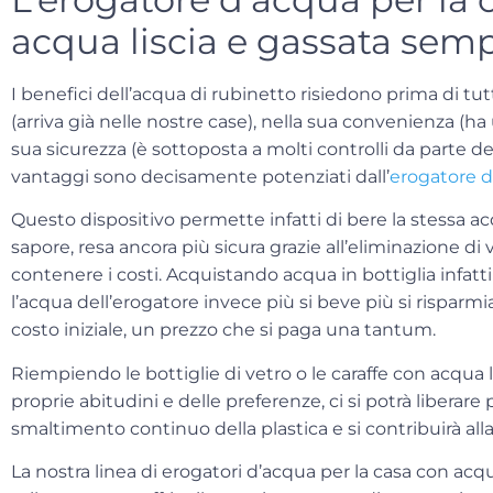
acqua liscia e gassata semp
I
benefici dell’acqua di rubinetto
risiedono prima di tutto
(arriva già nelle nostre case), nella sua convenienza (h
sua sicurezza (è sottoposta a molti controlli da parte del
vantaggi sono decisamente potenziati dall’
erogatore d
Questo dispositivo permette infatti di bere la stessa a
sapore, resa ancora più sicura grazie all’eliminazione di v
contenere i costi. Acquistando acqua in bottiglia infatt
l’acqua dell’erogatore invece
più si beve più si risparmi
costo iniziale, un prezzo che si paga una tantum.
Riempiendo le bottiglie di vetro o le caraffe con acqua l
proprie abitudini e delle preferenze, ci si potrà liberar
smaltimento continuo della plastica e si contribuirà all
La nostra linea di erogatori d’acqua per la casa con acq