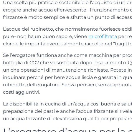
Una scelta più pratica e sostenibile è l’acquisto di un
er
erogare anche acqua effervescente. Il funzionamento 
frizzante è molto semplice e sfrutta un punto di accesso
L’
acqua del rubinetto
, che normalmente fuoriesce addi
pure- non ha un buon sapore, viene
microfiltrata
per re
cloro e le impurità eventualmente raccolte nel “tragitto
Se l’erogatore funziona anche come macchina per produ
bottiglia di CO2
che va sostituita dopo l’esaurimento. Que
uniche operazioni di manutenzione richieste. Potete in
inquinare perché per bere acqua liscia e gassata in qual
rubinetto dell’erogatore. Senza pensieri, senza appunt
costi aggiuntivi.
La disponibilità in cucina di un’acqua così buona e salu
preparazione dei pasti e anche l’acqua frizzante si rivel
un’acqua frizzante di elevatissima qualità per preparare
L’erogatore d’acqua per la