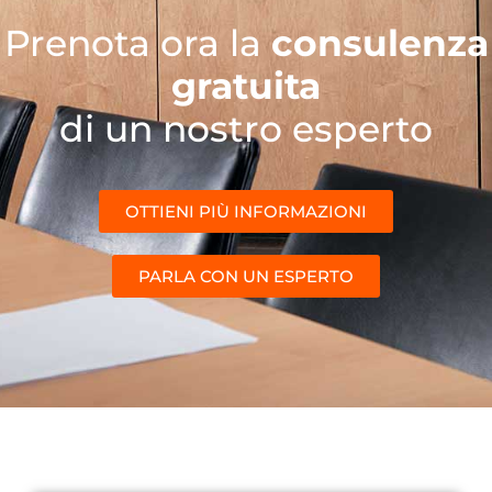
Prenota ora la
consulenza
gratuita
di un nostro esperto
OTTIENI PIÙ INFORMAZIONI
PARLA CON UN ESPERTO