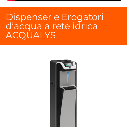
Dispenser e Erogatori
d’acqua a rete idrica
ACQUALYS