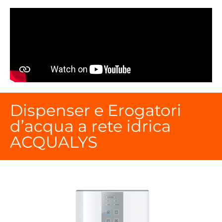
Dispenser e Erogatori
d’acqua a rete idrica
ACQUALYS