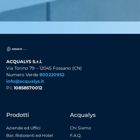
ACQUALYS S.r.l.
Via Torino 79 – 12045 Fossano (CN)
Numero Verde
800220952
info@acqualys.it
P.I.
10858570012
Prodotti
Acqualys
Aziende ed Uffici
Chi Siamo
Bar, Ristoranti ed Hotel
F.A.Q.