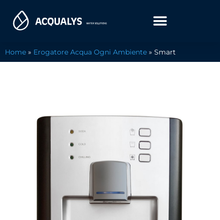
Home
»
Erogatore Acqua Ogni Ambiente
»
Smart