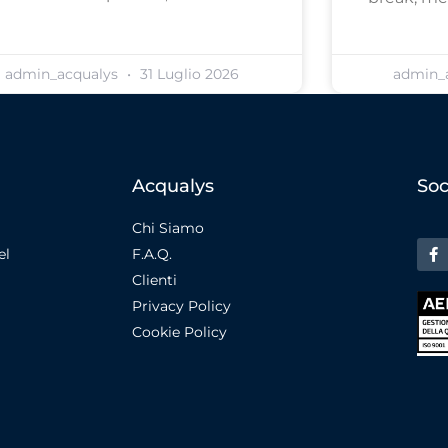
admin_acqualys
31 Luglio 2026
admin_
Acqualys
Soc
Chi Siamo
el
F.A.Q.
Clienti
Privacy Policy
Cookie Policy