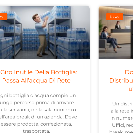
ws
News
l Giro Inutile Della Bottiglia:
Do
Passa All’acqua Di Rete
Distrib
Tu
gni bottiglia d’acqua compie un
lungo percorso prima di arrivare
Un distr
ulla scrivania, nella sala riunioni o
alla rete 
ell’area break di un’azienda. Deve
in numero
essere prodotta, confezionata,
Uffici, re
trasportata,
break, men