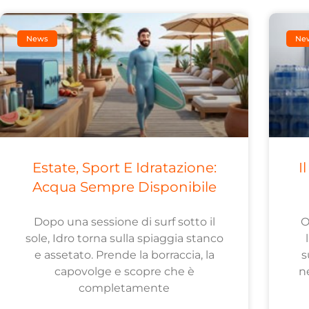
News
Ne
Estate, Sport E Idratazione:
I
Acqua Sempre Disponibile
Dopo una sessione di surf sotto il
O
sole, Idro torna sulla spiaggia stanco
e assetato. Prende la borraccia, la
s
capovolge e scopre che è
n
completamente