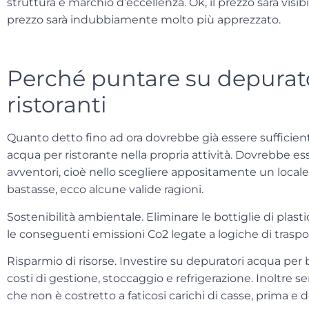
struttura e marchio d’eccellenza.
Ok, il prezzo sarà visib
prezzo sarà indubbiamente molto più apprezzato.
Perché puntare su depurat
ristoranti
Quanto detto fino ad ora dovrebbe già essere sufficie
acqua per ristorante nella propria attività. Dovrebbe ess
avventori, cioè nello scegliere appositamente un locale
bastasse, ecco alcune valide ragioni.
Sostenibilità ambientale
. Eliminare le bottiglie di plas
le conseguenti emissioni Co2 legate a logiche di traspo
Risparmio di risorse
. Investire su depuratori acqua per b
costi di gestione, stoccaggio e refrigerazione. Inoltre se
che non è costretto a faticosi carichi di casse, prima e do