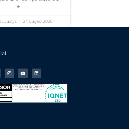
e
acqualys
24 Luglio 2026
ial