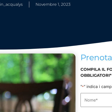
n_acqualys
Novembre 1, 2023
Prenot
COMPILA IL F
OBBLIGATORI*
"
" indica i camp
*