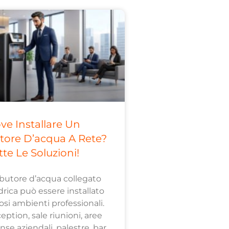
ve Installare Un
utore D’acqua A Rete?
tte Le Soluzioni!
ibutore d’acqua collegato
idrica può essere installato
si ambienti professionali.
ception, sale riunioni, aree
se aziendali, palestre, bar