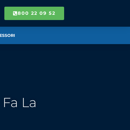
800 22 09 52
ESSORI
 Fa La