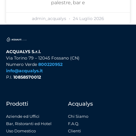
palestre, bar e
admin_acqualys
24 Luglio 2026
ACQUALYS S.r.l.
Via Torino 79 – 12045 Fossano (CN)
Numero Verde
800220952
info@acqualys.it
P.I.
10858570012
Prodotti
Acqualys
Aziende ed Uffici
Chi Siamo
Bar, Ristoranti ed Hotel
F.A.Q.
Uso Domestico
Clienti