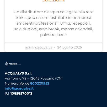
Un distributore d’acqua collegato alla rete
idrica può essere installato in numerosi
ambienti professionali. Uffici, reception,
sale riunioni, aree break, mense aziendali,
palestre, bar e
admin_acqualys
24 Luglio 2026
ACQUALYS S.r.l.
Via Torino 79 – 12045 Fossano (CN)
Numero Verde
800220952
info@acqualys.it
P.I.
10858570012