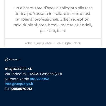
Un distributore d’acqua collegato alla rete
idrica può essere installato in numerosi
ambienti professionali. Uffici, reception,
sale riunioni, aree break, mense aziendali,
palestre, bar e
admin_acqualys
24 Luglio 2026
ACQUALYS S.r.l.
Via Torino 79 – 12045 Fossano (CN)
Numero Verde
800220952
info@acqualys.it
P.I.
10858570012