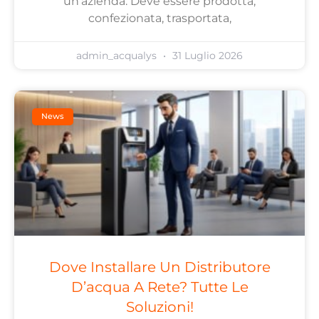
un’azienda. Deve essere prodotta,
confezionata, trasportata,
admin_acqualys
31 Luglio 2026
News
Dove Installare Un Distributore
D’acqua A Rete? Tutte Le
Soluzioni!