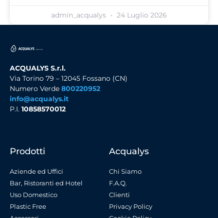
admin_acqualys
24 Luglio 2026
ACQUALYS S.r.l.
Via Torino 79 – 12045 Fossano (CN)
Numero Verde
800220952
info@acqualys.it
P.I.
10858570012
Prodotti
Acqualys
Aziende ed Uffici
Chi Siamo
Bar, Ristoranti ed Hotel
F.A.Q.
Uso Domestico
Clienti
Plastic Free
Privacy Policy