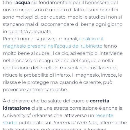
Che l’
acqua
sia fondamentale per il benessere del
nostro organismo è un dato di fatto. I suoi benefici
sono molteplici, per questo, medici e studiosi non si
stancano mai di raccomandare di berne ogni giorno
in quantità adeguate.
Per chi non lo sapesse, i minerali,
il calcio e il
magnesio presenti nell’acqua del rubinetto
fanno
molto bene al cuore. Il calcio, ad esempio, interviene
nel processo di coagulazione del sangue e nella
contrazione delle cellule muscolari e, così facendo,
riduce la probabilità di infarto. Il magnesio, invece, le
rilassa e le protegge ma, quando è carente, può
provocare aritmie cardiache.
A dichiarare che tra salute del cuore e
corretta
idratazione
ci sia una stretta correlazione è anche la
University of Arkansas che, attraverso un
recente
studio
pubblicato sul
Journal of Nutrition,
afferma che
la disidratazione può danneggiare le funzioni