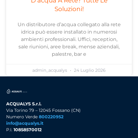
D’acqua A Rete? Tutte Le
Soluzioni!
Un distributore d’acqua collegato alla rete
idrica può essere installato in numerosi
ambienti professionali. Uffici, reception,
sale riunioni, aree break, mense aziendali,
palestre, bar e
admin_acqualys
24 Luglio 2026
ACQUALYS S.r.l.
Via Torino 79 – 12045 Fossano (CN)
Numero Verde
800220952
info@acqualys.it
P.I.
10858570012