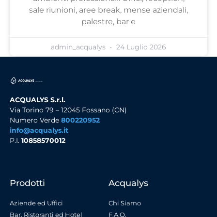
sale riunioni, aree break, mense aziendali,
palestre, bar e
admin_acqualys
24 Luglio 2026
ACQUALYS S.r.l.
Via Torino 79 – 12045 Fossano (CN)
Numero Verde
800220952
info@acqualys.it
P.I.
10858570012
Prodotti
Acqualys
Aziende ed Uffici
Chi Siamo
Bar, Ristoranti ed Hotel
F.A.Q.