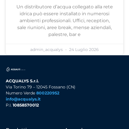
Un distributore d’acqua collegato alla rete
idrica può essere installato in numerosi
ambienti professionali. Uffici, reception,
sale riunioni, aree break, mense aziendali,
palestre, bar e
admin_acqualys
24 Luglio 2026
ACQUALYS S.r.l.
Via Torino 79 – 12045 Fossano (CN)
Numero Verde
800220952
info@acqualys.it
P.I.
10858570012