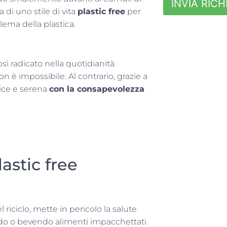
INVIA RICH
 di uno stile di vita
plastic free
per
ema della plastica.
osì radicato nella quotidianità
n è impossibile. Al contrario, grazie a
ice e serena
con la consapevolezza
lastic free
el riciclo, mette in pericolo la salute
do o bevendo alimenti impacchettati