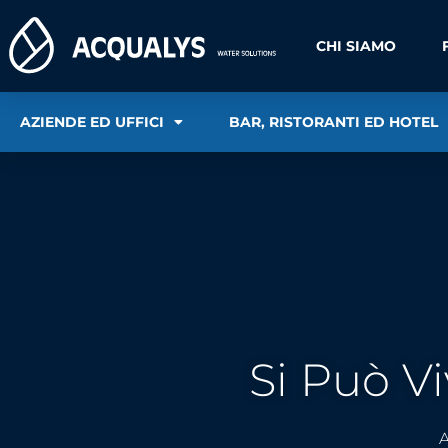
CHI SIAMO
AZIENDE ED UFFICI
BAR, RISTORANTI ED HOTEL
Si Può V
A