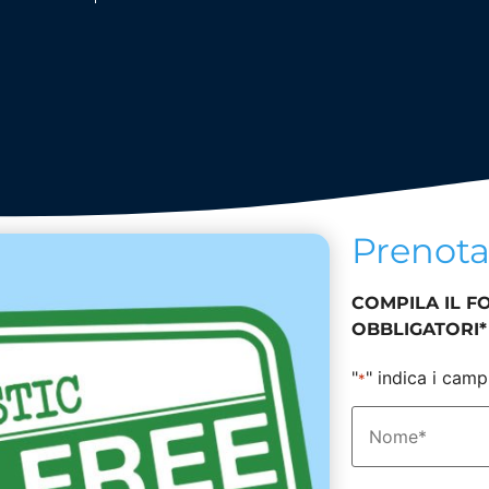
Prenot
COMPILA IL F
OBBLIGATORI*
"
" indica i camp
*