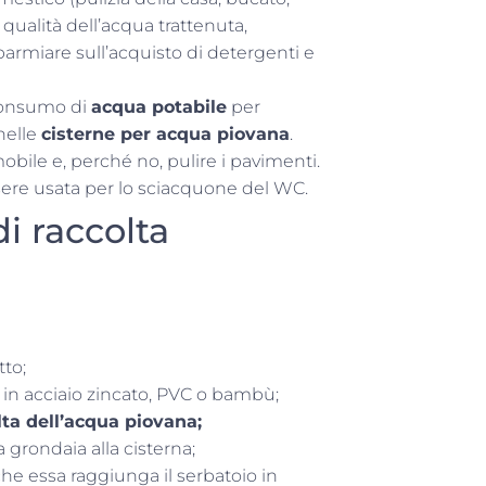
la qualità dell’acqua trattenuta,
parmiare sull’acquisto di detergenti e
 consumo di
acqua potabile
per
 nelle
cisterne per acqua piovana
.
obile e, perché no, pulire i pavimenti.
ere usata per lo sciacquone del WC.
i raccolta
tto;
 in acciaio zincato, PVC o bambù;
lta dell’acqua piovana;
 grondaia alla cisterna;
he essa raggiunga il serbatoio in