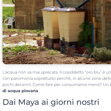
L’acqua non va mai sprecata. Il cosiddetto “oro blu” è u
con parsimonia soprattutto perché, in alcune zone della
pochi decenni. Come fare per consumarne meno? Un 
di acqua piovana
.
Dai Maya ai giorni nostri