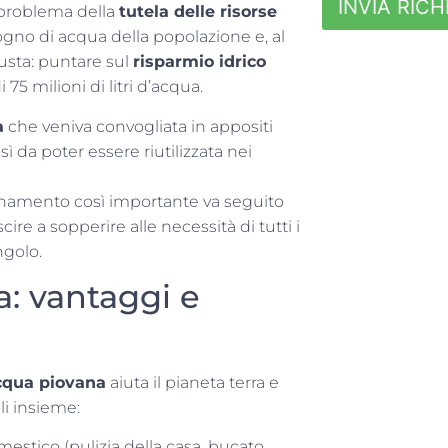
INVIA RICH
l problema della
tutela delle risorse
ogno di acqua della popolazione e, al
iusta: puntare sul
risparmio idrico
5 milioni di litri d’acqua.
a
che veniva convogliata in appositi
osì da poter essere riutilizzata nei
amento così importante va seguito
cire a sopperire alle necessità di tutti i
ngolo.
: vantaggi e
acqua piovana
aiuta il pianeta terra e
li insieme:
mestico (pulizia della casa, bucato,