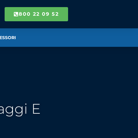
800 22 09 52
ESSORI
aggi E