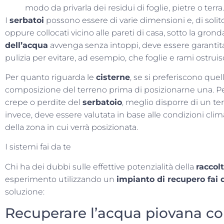
modo da privarla dei residui di foglie, pietre o terra.
I
serbatoi
possono essere di varie dimensioni e, di solito,
oppure collocati vicino alle pareti di casa, sotto la gron
dell’acqua
avvenga senza intoppi, deve essere garanti
pulizia per evitare, ad esempio, che foglie e rami ostrui
Per quanto riguarda le
cisterne
, se si preferiscono quel
composizione del terreno prima di posizionarne una. Per
crepe o perdite del
serbatoio
, meglio disporre di un t
invece, deve essere valutata in base alle condizioni clim
della zona in cui verrà posizionata.
I sistemi fai da te
Chi ha dei dubbi sulle effettive potenzialità della
raccol
esperimento utilizzando un
impianto di recupero fai 
soluzione:
Recuperare l’acqua piovana con