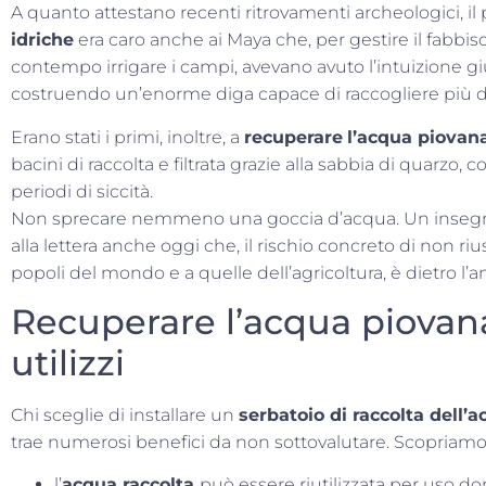
A quanto attestano recenti ritrovamenti archeologici, i
idriche
era caro anche ai Maya che, per gestire il fabbis
contempo irrigare i campi, avevano avuto l’intuizione g
costruendo un’enorme diga capace di raccogliere più di 7
Erano stati i primi, inoltre, a
recuperare
l’acqua piovan
bacini di raccolta e filtrata grazie alla sabbia di quarzo, c
periodi di siccità.
Non sprecare nemmeno una goccia d’acqua. Un insegn
alla lettera anche oggi che, il rischio concreto di non rius
popoli del mondo e a quelle dell’agricoltura, è dietro l’a
Recuperare l’acqua piovana
utilizzi
Chi sceglie di installare un
serbatoio di raccolta dell’
trae numerosi benefici da non sottovalutare. Scopriamo
l’
acqua raccolta
può essere riutilizzata per uso do