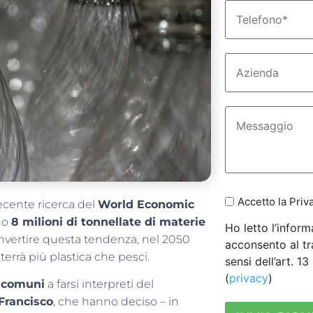
Accetto la Priv
ecente ricerca del
World Economic
no
8 milioni di tonnellate di materie
Ho letto l’inform
 invertire questa tendenza, nel 2050
acconsento al tr
errà più plastica che pesci.
sensi dell’art. 1
(
privacy
)
i
comuni
a farsi interpreti del
Francisco
, che hanno deciso – in