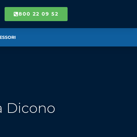
800 22 09 52
ESSORI
à Dicono