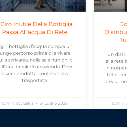
l Giro Inutile Della Bottiglia:
Do
Passa All’acqua Di Rete
Distrib
Tu
gni bottiglia d’acqua compie un
lungo percorso prima di arrivare
Un distr
ulla scrivania, nella sala riunioni o
alla rete 
ell’area break di un’azienda. Deve
in numero
essere prodotta, confezionata,
Uffici, re
trasportata,
break, men
admin_acqualys
31 Luglio 2026
admin_