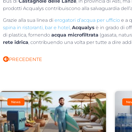
bus di
Castagnole delle Lanze
, in provincia di Asti, 
prodotti Acqualys contribuiscono alla salvaguardia dell
Grazie alla sua linea di
erogatori d’acqua per ufficio
e a q
spina in ristoranti, bar e hotel
,
Acqualys
è in grado di off
di plastica, fornendo
acqua microfiltrata
(gasata, natur
rete idrica
, contribuendo una volta per tutte a dire addi
PRECEDENTE
News
Ne