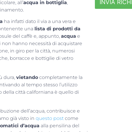
INVIA RICH
colare, all’
acqua in bottiglia
,
quinamento.
ca
ha infatti dato il via a una vera e
ontenente una
lista di prodotti da
capsule del caffè e, appunto,
acqua
e
adini non hanno necessità di acquistare
ne, in giro per la città, numerosi
he, borracce e bottiglie di vetro
ù dura,
vietando
completamente la
centivando al tempo stesso l’utilizzo
 della città californiana è quello di
tribuzione dell’acqua, contribuisce e
amo già visto in
questo post
come
tomatici d’acqua
alla pensilina del