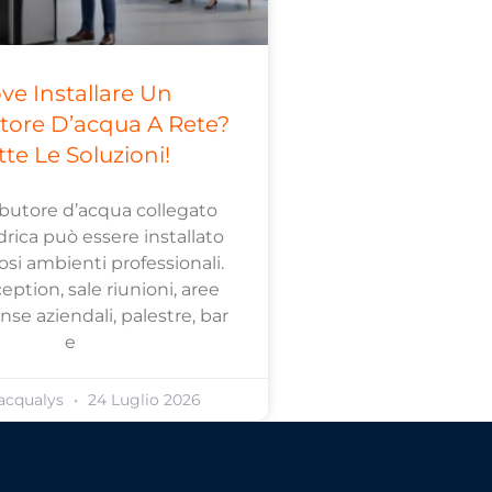
ve Installare Un
utore D’acqua A Rete?
tte Le Soluzioni!
ibutore d’acqua collegato
idrica può essere installato
si ambienti professionali.
ception, sale riunioni, aree
se aziendali, palestre, bar
e
acqualys
24 Luglio 2026