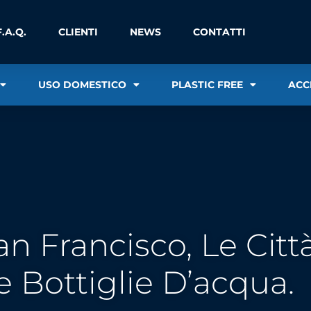
F.A.Q.
CLIENTI
NEWS
CONTATTI
USO DOMESTICO
PLASTIC FREE
ACC
 Francisco, Le Citt
e Bottiglie D’acqua.