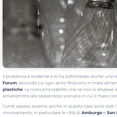
Il problema è evidente e lo ha sottolineato anche una r
Forum
, secondo cui ogni anno finiscono in mare alme
plastiche
. La ricerca ha stabilito che se non si dovesse
arriveremmo allo spaventoso scenario in cui il mare cont
Come spesso avviene, anche in questo caso sono stati 
rinnovamento; in particolare le città di
Amburgo
e
San 