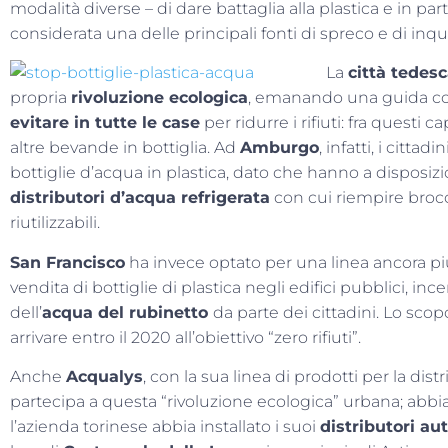
modalità diverse – di dare battaglia alla plastica e in parti
considerata una delle principali fonti di spreco e di in
La
città tedes
propria
rivoluzione ecologica
, emanando una guida c
evitare in tutte le case
per ridurre i rifiuti: fra questi 
altre bevande in bottiglia. Ad
Amburgo
, infatti, i citt
bottiglie d’acqua in plastica, dato che hanno a disposizio
distributori d’acqua refrigerata
con cui riempire brocc
riutilizzabili.
San Francisco
ha invece optato per una linea ancora pi
vendita di bottiglie di plastica negli edifici pubblici, in
dell’
acqua del rubinetto
da parte dei cittadini. Lo scopo
arrivare entro il 2020 all’obiettivo “zero rifiuti”.
Anche
Acqualys
, con la sua linea di prodotti per la dis
partecipa a questa “rivoluzione ecologica” urbana; abbi
l’azienda torinese abbia installato i suoi
distributori au