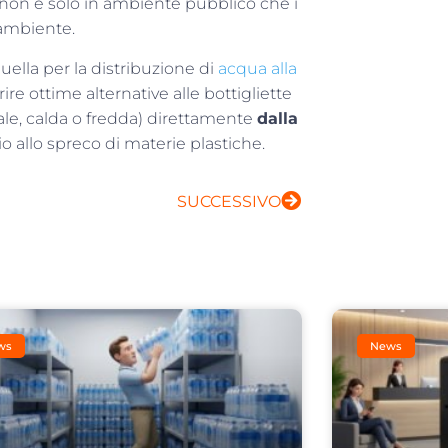
ma non è solo in ambiente pubblico che i
’ambiente.
uella per la distribuzione di
acqua alla
rire ottime alternative alle bottigliette
ale, calda o fredda) direttamente
dalla
o allo spreco di materie plastiche.
SUCCESSIVO
ws
News