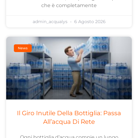
che è completamente
admin_acqualys
6 Agosto 2026
News
Il Giro Inutile Della Bottiglia: Passa
All’acqua Di Rete
Ogni bottiglia d’acqua compie un lungo