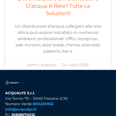
D’acqua A Rete? Tutte Le
Soluzioni!
Un distributore d’acqua collegato alla rete
idrica può essere installato in numerosi
ambienti professionali. Uffici, reception,
sale riunioni, aree break, mense aziendali,
palestre, bar e
admin_acqualys
24 Luglio 2026
ACQUALYS S.r.l.
Via Torino 79 – 12045 Fossano (CN)
Numero Verde
800220952
info@acqualys.it
P.I.
10858570012